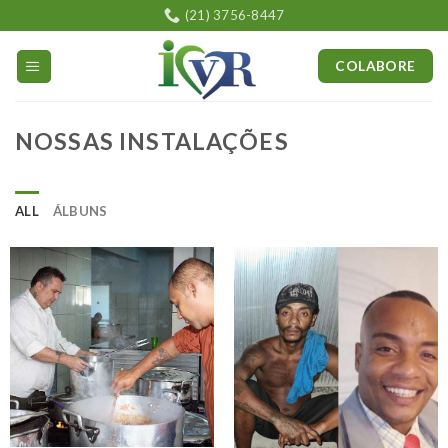
Skip
(21) 3756-8447
to
content
COLABORE
NOSSAS INSTALAÇÕES
ALL
ÁLBUNS